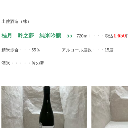
土佐酒造（株）
桂月 吟之夢 純米吟醸 55
1
650
720ｍｌ・・・税込
,
精米歩合・・・55％ アルコール度数・・・15度
酒米・・・・・吟の夢