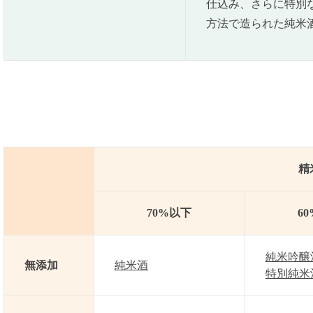
仕込み、さらに特別
方法で造られた純米
精
70%以下
6
純米吟醸
無添加
純米酒
特別純米