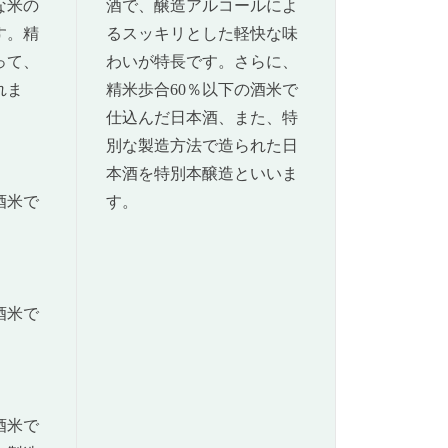
な米の
酒で、醸造アルコールによ
す。精
るスッキリとした軽快な味
って、
わいが特長です。さらに、
れま
精米歩合60％以下の酒米で
仕込んだ日本酒、また、特
別な製造方法で造られた日
本酒を特別本醸造といいま
酒米で
す。
酒米で
酒米で