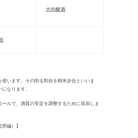
大吟醸酒
造
を使います。その削る割合を精米歩合といいま
いになります。
コールで、酒質の安定を調整するために添加しま
究所編）】