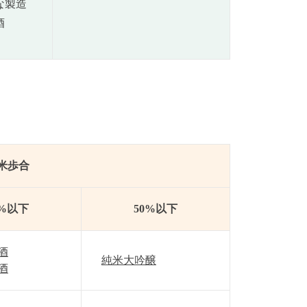
な製造
酒
米歩合
0%以下
50%以下
酒
純米大吟醸
酒