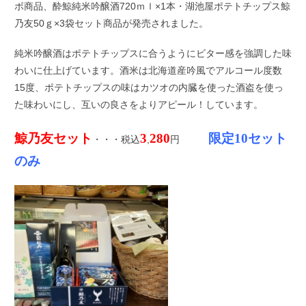
ボ商品、酔鯨純米吟醸酒720ｍｌ×1本・湖池屋ポテトチップス鯨
乃友50ｇ×3袋セット商品が発売されました。
純米吟醸酒はポテトチップスに合うようにビター感を強調した味
わいに仕上げています。酒米は北海道産吟風でアルコール度数
15度、ポテトチップスの味はカツオの内臓を使った酒盗を使っ
た味わいにし、互いの良さをよりアピール！しています。
鯨乃友セット
3
280
限定10セット
・・・税込
,
円
のみ