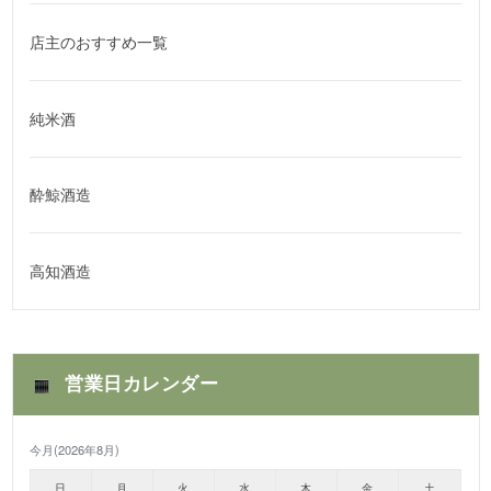
店主のおすすめ一覧
純米酒
酔鯨酒造
高知酒造
営業日カレンダー
今月(2026年8月)
日
月
火
水
木
金
土