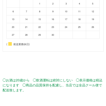
1
2
3
4
5
6
7
8
9
10
11
12
13
14
15
16
17
18
19
20
21
22
23
24
25
26
27
28
29
30
(
発送業務休日)
◯お酒は20歳から ◯飲酒運転は絶対にしない ◯表示価格は税込
になります ◯商品の品質保持を配慮し、当店では全品クール便で
配送致します。