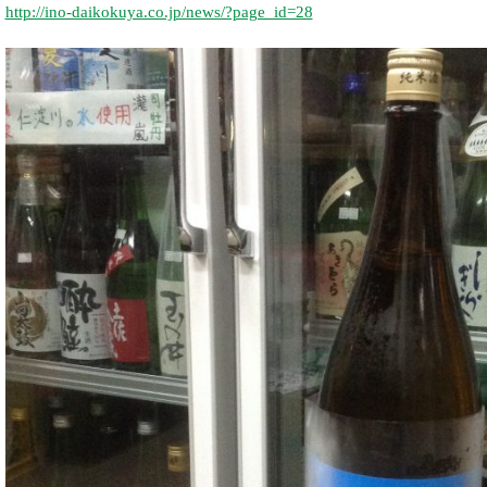
http://ino-daikokuya.co.jp/news/?page_id=28