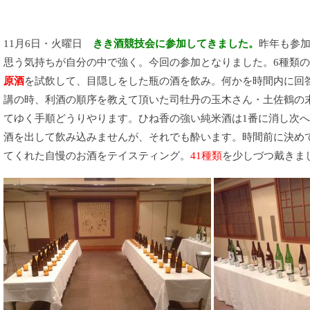
11月6日・火曜日
きき酒競技会に参加してきました。
昨年も参
思う気持ちが自分の中で強く。今回の参加となりました。6種類
原酒
を試飲して、目隠しをした瓶の酒を飲み。何かを時間内に回
講の時、利酒の順序を教えて頂いた司牡丹の玉木さん・土佐鶴の
てゆく手順どうりやります。ひね香の強い純米酒は1番に消し次
酒を出して飲み込みませんが、それでも酔います。時間前に決め
てくれた自慢のお酒をテイスティング。
41種類
を少しづつ戴きま