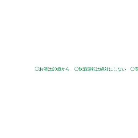
◯お酒は20歳から ◯飲酒運転は絶対にしない ◯