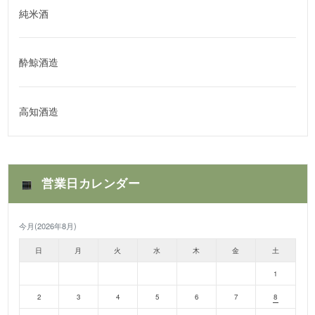
純米酒
酔鯨酒造
高知酒造
営業日カレンダー
今月(2026年8月)
日
月
火
水
木
金
土
1
2
3
4
5
6
7
8