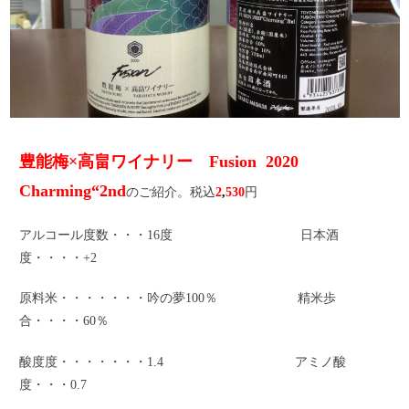
豊能梅×高畠ワイナリー Fusion 2020
Charming“2nd
のご紹介。税込
2
,
530
円
アルコール度数・・・16度 日本酒
度・・・・+2
原料米・・・・・・・吟の夢100％ 精米歩
合・・・・60％
酸度度・・・・・・・1.4 アミノ酸
度・・・0.7