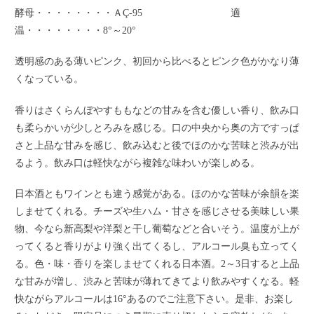
酵母・・・・・・・・ＡÇ-95 適
温・・・・・・・・8°～20°
透明感のある薄いピンク、初回から比べるとピンク色がかなり薄
くなっている。
香りはさくらんぼやすももなどの甘みを含む優しい香り、飲み口
も柔らかいが少しとろみを感じる。口の中央から奥の方ですっぱ
さと上品な甘みを感じ、飲み込むと後でほのかな苦味と渋みが出
るよう。飲み口は軽快ながら複雑な味わいが楽しめる。
日本酒ともワインとも違う感覚がある。ほのかな苦味が余韻を楽
しませてくれる。チーズや生ハム・甘さを感じさせる美味しい果
物、今なら新高梨や洋梨と干し葡萄などと合いそう。温度が上が
ってくると香りがより強く出てくるし、アルコール臭も立ってく
る。色・味・香りを楽しませてくれる日本酒。2～3日すると上品
な甘みが増し、渋みと苦味が薄れてきてより飲みやすくなる。軽
快ながらアルコールは16°あるのでご注意下さい。是非、お楽し